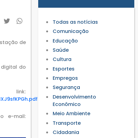
Todas as notícias
Comunicação
Educação
estação de
Saúde
Cultura
digital do
Esportes
Empregos
Segurança
nk:
Desenvolvimento
IXJ9sfKPGh.pdf
Econômico
Meio Ambiente
o e-mail:
Transporte
Cidadania