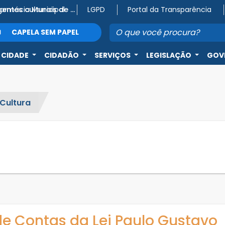
Farmácia Municipal
Atenção, agentes culturais de Capela do Alto! 🎭
VEM AÍ, TAÇA CIDADE SÉRIE PRATA 2026! 🥈⚽
LGPD
Portal da Transparência
CAPELA SEM PAPEL
 CIDADE
CIDADÃO
SERVIÇOS
LEGISLAÇÃO
GOV
Cultura
de Contas da Lei Paulo Gustavo