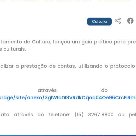
Cultura
rtamento de Cultura, lançou um guia prático para pr
 culturais.
alizar a prestação de contas, utilizando o protocolo 
 através do li
/storage/site/anexo/3glWIaDI8VRdkCqoq04Oe96CrcFiRm
ato através do telefone: (15) 3267.8800 ou pel