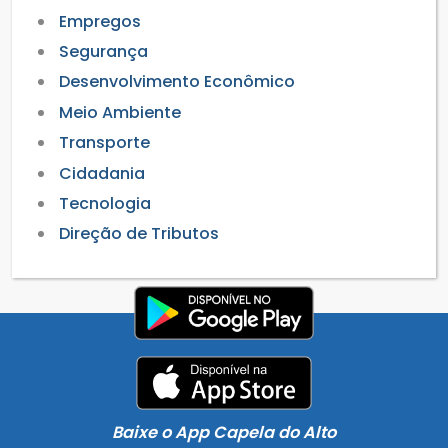
Empregos
Segurança
Desenvolvimento Econômico
Meio Ambiente
Transporte
Cidadania
Tecnologia
Direção de Tributos
Baixe o App Capela do Alto