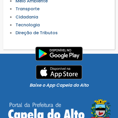
Meio Ambiente
Transporte
Cidadania
Tecnologia
Direção de Tributos
Baixe o App Capela do Alto