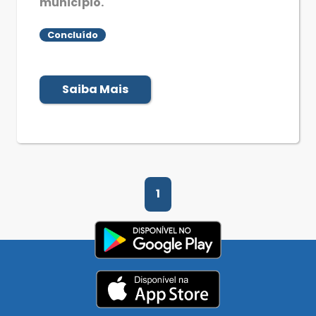
município.
Concluído
Saiba Mais
1