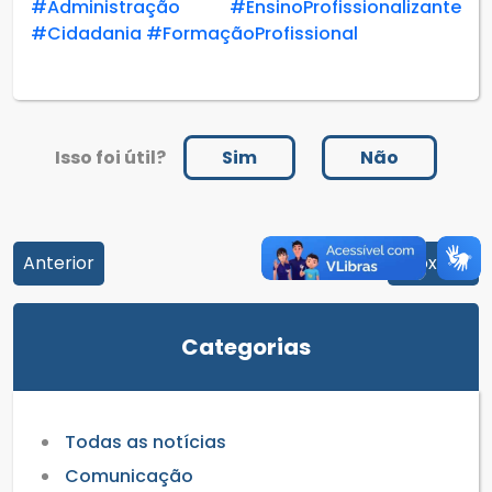
#Administração
#EnsinoProfissionalizante
#Cidadania
#FormaçãoProfissional
Isso foi útil?
Sim
Não
Anterior
Próximo
Categorias
Todas as notícias
Comunicação