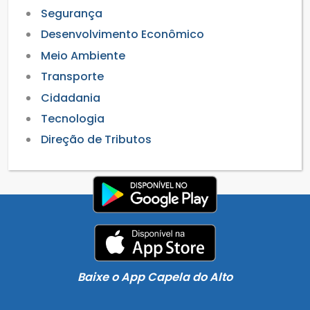
Segurança
Desenvolvimento Econômico
Meio Ambiente
Transporte
Cidadania
Tecnologia
Direção de Tributos
Baixe o App Capela do Alto