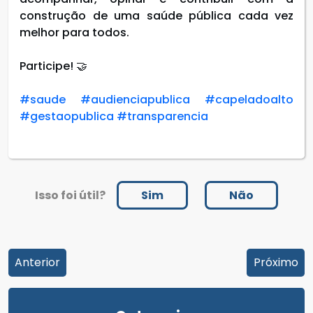
construção de uma saúde pública cada vez
melhor para todos.
Participe! 🤝
#saude
#audienciapublica
#capeladoalto
#gestaopublica
#transparencia
Isso foi útil?
Sim
Não
Anterior
Próximo