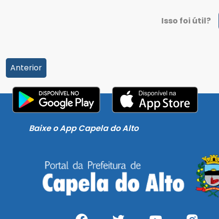
Isso foi útil?
Anterior
Baixe o App Capela do Alto