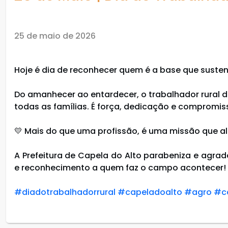
25 de maio de 2026
Hoje é dia de reconhecer quem é a base que susten
Do amanhecer ao entardecer, o trabalhador rural 
todas as famílias. É força, dedicação e comprom
💛 Mais do que uma profissão, é uma missão que ali
A Prefeitura de Capela do Alto parabeniza e agrad
e reconhecimento a quem faz o campo acontecer!
#diadotrabalhadorrural
#capeladoalto
#agro
#c