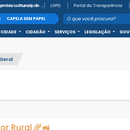
Farmácia Municipal
Atenção, agentes culturais de Capela do Alto! 🎭
LGPD
Portal da Transparência
CAPELA SEM PAPEL
 CIDADE
CIDADÃO
SERVIÇOS
LEGISLAÇÃO
GOV
Geral
or Rural 🌾🚜