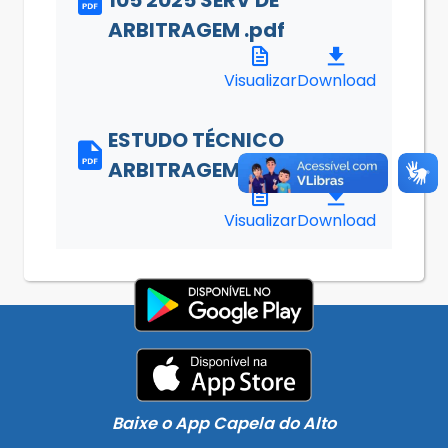
ARBITRAGEM .pdf
Visualizar
Download
ESTUDO TÉCNICO
ARBITRAGEM.pdf
Visualizar
Download
Baixe o App Capela do Alto