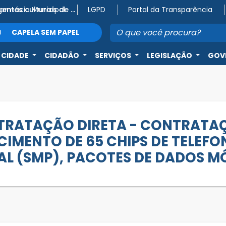
Farmácia Municipal
Atenção, agentes culturais de Capela do Alto! 🎭
LGPD
Portal da Transparência
CAPELA SEM PAPEL
 CIDADE
CIDADÃO
SERVIÇOS
LEGISLAÇÃO
GOV
ONTRATAÇÃO DIRETA - CONTRATA
IMENTO DE 65 CHIPS DE TELEFO
L (SMP), PACOTES DE DADOS MÓ