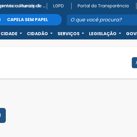
Farmácia Municipal
Atenção, agentes culturais de Capela do Alto! 🎭
LGPD
Portal da Transparência
CAPELA SEM PAPEL
 CIDADE
CIDADÃO
SERVIÇOS
LEGISLAÇÃO
GOV
1